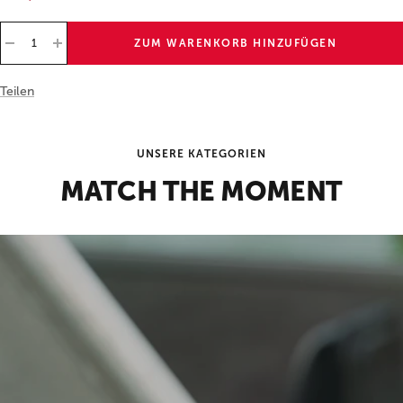
Preis
Menge
ZUM WARENKORB HINZUFÜGEN
Menge
Menge
verringern
erhöhen
Teilen
UNSERE KATEGORIEN
MATCH THE MOMENT