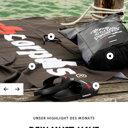
Produkt
Tatütalook
anzeigen
Produkt
RUCKZAC
Produkt
anzeigen
Tatütatuch
anzeigen
Produkt
Zurück
Weiter
Tatütaletten
anzeigen
UNSER HIGHLIGHT DES MONATS