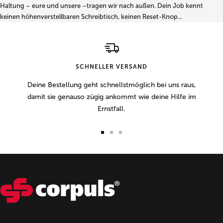
Haltung – eure und unsere –tragen wir nach außen. Dein Job kennt
keinen höhenverstellbaren Schreibtisch, keinen Reset-Knop...
SCHNELLER VERSAND
Deine Bestellung geht schnellstmöglich bei uns raus,
damit sie genauso zügig ankommt wie deine Hilfe im
Ernstfall.
Zur
Zur
Zur
Slide
Slide
Slide
1
2
3
gehen
gehen
gehen