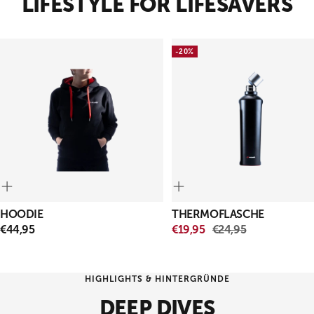
LIFESTYLE FOR LIFESAVERS
-20%
HOODIE
THERMOFLASCHE
ANGEBOTSPREIS
ANGEBOTSPREIS
REGULÄRER
€44,95
€19,95
€24,95
PREIS
HIGHLIGHTS & HINTERGRÜNDE
DEEP DIVES