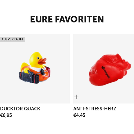
Slide
Slide
Slide
1
2
3
gehen
gehen
gehen
EURE FAVORITEN
AUSVERKAUFT
DUCKTOR QUACK
ANTI-STRESS-HERZ
ANGEBOTSPREIS
ANGEBOTSPREIS
€6,95
€4,45